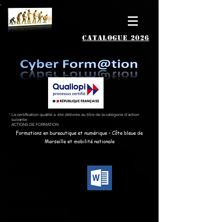
catalogue 2026
La certification qualité a été délivrée au titre de la catégorie d’action
suivante :
ACTIONS DE FORMATION
Formations en bureautique et numérique – Côte bleue de
Marseille et mobilité nationale
Supports stagiaires
Supports de cours :
Niveau initiation