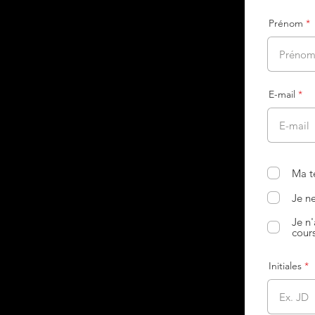
Prénom
E-mail
Ma t
Je n
Je n
cours
Initiales