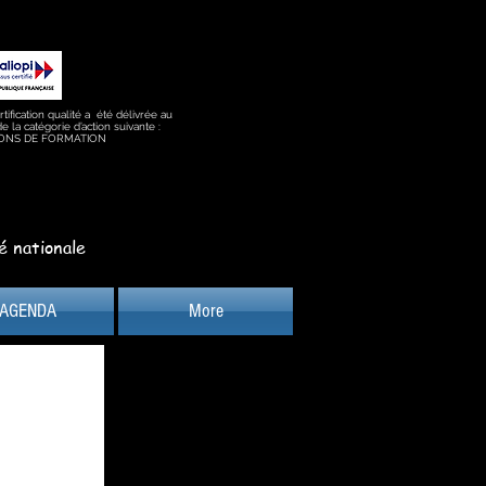
rtification qualité a été délivrée au
 de la catégorie d’action suivante :
ONS DE FORMATION
é nationale
AGENDA
More