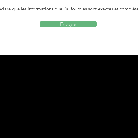
clare que les informations que j'ai fournies sont exactes et complèt
Envoyer