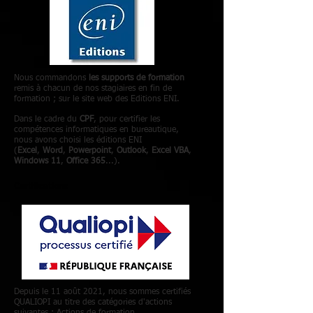
Nous commandons
les supports de formation
remis à chacun de nos stagiaires en fin de
formation ; sur le site web des Editions ENI.
Dans le cadre du
CPF
, pour certifier les
compétences informatiques en bureautique,
nous avons choisi les éditions ENI
(
Excel
,
Word
,
Powerpoint
,
Outlook
,
Excel VBA
,
Windows 11
,
Office 365
...).
Certifications
Depuis le 11 août 2021, nous sommes certifiés
QUALIOPI au titre des catégories d'actions