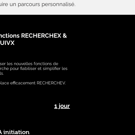
uire un parcours personnalisé.
nctions RECHERCHEX &
UIVX
iser les nouvelles fonctions de
che pour fiabiliser et simplifier les
ls.
lace efficacement RECHERCHEV.
1 jour
 initiation