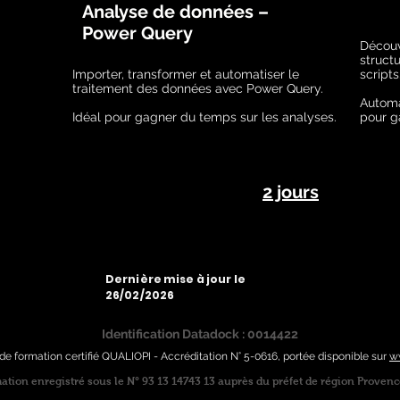
Analyse de données –
Power Query
Découv
struct
Importer, transformer et automatiser le
scripts
traitement des données avec Power Query.
Automa
Idéal pour gagner du temps sur les analyses.
pour ga
2 jours
Dernière mise à jour le
26/02/2026
Identification Datadock : 0014422
e formation certifié QUALIOPI - Accréditation N° 5-0616, portée disponible sur
ww
tion enregistré sous le N° 93 13 14743 13 auprès du préfet de région Provenc