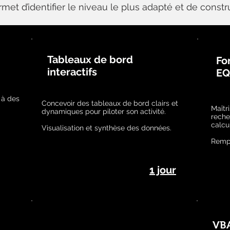
et d’identifier le niveau le plus adapté et de constr
Tableaux de bord
Fo
interactifs
EQ
 à des
Concevoir des tableaux de bord clairs et
Maîtr
dynamiques pour piloter son activité.
recher
calcu
Visualisation et synthèse des données.
Remp
1 jour
VBA