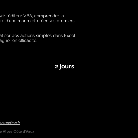
rir l’éditeur VBA, comprendre la
ure d’une macro et créer ses premiers
.
tiser des actions simples dans Excel
gner en efficacité.
2 jours
w.cofrac.fr
e Alpes Côte d'Azur