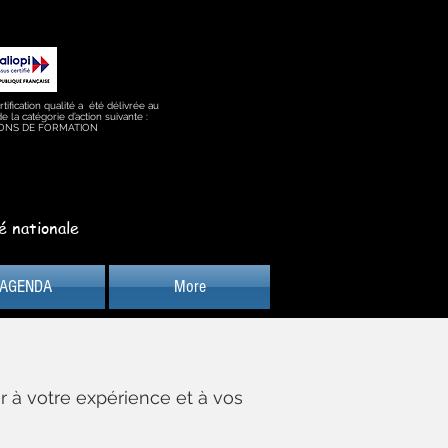
rtification qualité a été délivrée au
 de la catégorie d’action suivante :
ONS DE FORMATION
é nationale
AGENDA
More
r à votre expérience et à vos