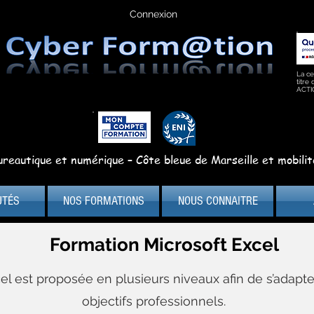
Connexion
La ce
titre
ACTI
reautique et numérique – Côte bleue de Marseille et mobilit
UTÉS
NOS FORMATIONS
NOUS CONNAITRE
Formation Microsoft Excel
el est proposée en plusieurs niveaux afin de s’adapte
objectifs professionnels.